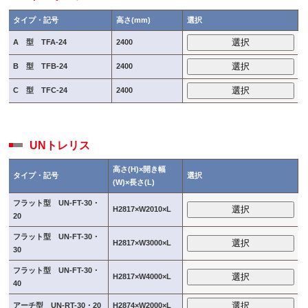
タイプ・記号
高さ(mm)
選択
選択
A 型 TFA-24
2400
選択
B 型 TFB-24
2400
選択
C 型 TFC-24
2400
UNトレリス
高さ(H)×開き幅
タイプ・記号
選択
(W)×長さ(L)
フラット型 UN-FT-30・
選択
H2817×W2010×L
20
フラット型 UN-FT-30・
選択
H2817×W3000×L
30
フラット型 UN-FT-30・
選択
H2817×W4000×L
40
選択
アーチ型 UN-RT-30・20
H2874×W2000×L