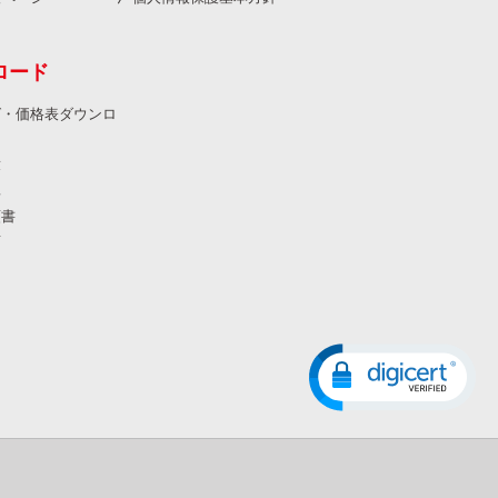
ロード
グ・価格表ダウンロ
求
真
領書
画