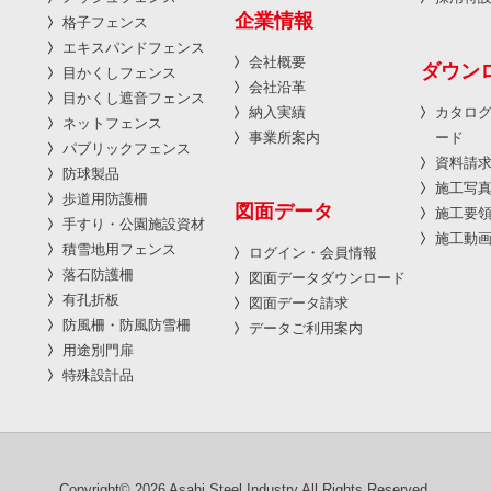
企業情報
格子フェンス
エキスパンドフェンス
会社概要
ダウン
目かくしフェンス
会社沿革
目かくし遮音フェンス
納入実績
カタロ
ネットフェンス
事業所案内
ード
パブリックフェンス
資料請
防球製品
施工写
歩道用防護柵
図面データ
施工要
手すり・公園施設資材
施工動
積雪地用フェンス
ログイン・会員情報
落石防護柵
図面データダウンロード
有孔折板
図面データ請求
防風柵・防風防雪柵
データご利用案内
用途別門扉
特殊設計品
Copyright© 2026 Asahi Steel Industry All Rights Reserved.